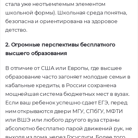
стала уже неотъемлемым элементом
школьной формы). Школьная среда понятна,
безопасна и ориентирована на здоровое
детство.
2. Огромные перспективы бесплатного
высшего образования
Помощь в трудоустройстве
ставьте заявку и мы подберем вам доступные варианты
В отличие от США или Европы, где высшее
рудоустройства в интересующей вас локации
образование часто загоняет молодые семьи в
Ваше имя
кабальные кредиты, в России сохранена
мощнейшая система бюджетных мест в вузах.
Если ваш ребенок успешно сдает ЕГЭ, перед
Профессия
ним открываются двери МГУ, СПбГУ, МФТИ
или ВШЭ или любого другого вуза страны
абсолютно бесплатно парой движений рук, не
Местоположение
выходя из дома, через Госуслуги. Более того,