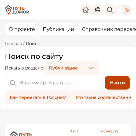
theme switc
О проекте
Публикации
Справочник пересел
Главная
/
Поиск
Поиск по сайту
Искать в разделе:
Публикации
Например: Казахстан
Найти
Как переехать в Россию?
Кто такие соотечественни
Помощь в трудоустройстве
367
609707
ставьте заявку и мы подберем вам доступные варианты