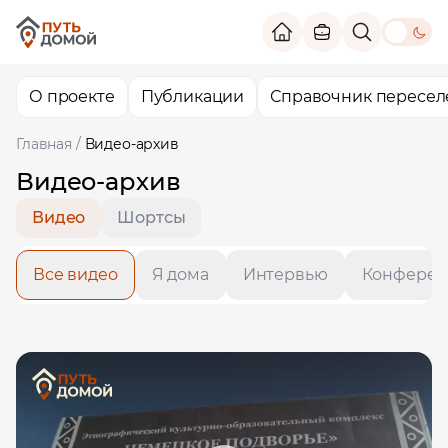
theme switc
О проекте
Публикации
Справочник пересел
Главная
/
Видео-архив
Видео-архив
Видео
Шортсы
Все видео
Я дома
Интервью
Конферен