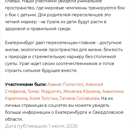
слабых. Наши участники увидели уникальное
пространство, где мировые чемпионы тренируются бок
о бок с детьми. Для родителей-переселенцев это
четкий маркер - на Урале их дети будут расти в
здоровой и правильной среде.
Екатеринбург дает переселенцам главное - доступное
жилье, экологичное пространство для жизни, близость
к природе и стремительную карьеру без столичной
Помощь в трудоустройстве
суеты. Урал ждет своих соотечественников и готов
ставьте заявку и мы подберем вам доступные варианты
рудоустройства в интересующей вас локации
строить сильное будущее вместе.
Ваше имя
Участниками были:
Азамат Полиглот
,
Алексей
Стефанов
,
Томас Родригес
,
Женечка Юркина
,
Анжелика
Кареткина
,
Алия Толстых
,
Татьяна Соловьёва
. На их
Профессия
личных страницах в соцсетях вы можете увидеть
больше информации о Екатеринбурге и Свердловской
области.
Местоположение
Дата публикации: 1 июня, 2026