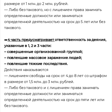
размере от 1 млн. до 2 млн. рублей.
— Либо без такового, но с лишением права занимать
определенные должности или заниматься
определенной деятельностью на срок до 5 лет или без
такового.
➡️
4 часть предусматривает
ответственность за деяния,
указанные в 1, 2 и 3 части:
– совершенные организованной группой;
– повлекшие массовое заражение людей;
– повлекшие тяжкие последствия.
Помощь в трудоустройстве
Действия наказываются
ставьте заявку и мы подберем вам доступные варианты
— лишением свободы на срок от 4 до 8 лет со штрафом
рудоустройства в интересующей вас локации
в размере от 1,5 млн. до 3 млн. рублей.
Ваше имя
— Либо без такового и с лишением права занимать
определенные должности или заниматься
определенной деятельностью на срок до пяти лет или
Профессия
без такового.