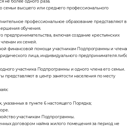
я не более одного раза.
го семьи высшего или среднего профессионального
лнительное профессиональное образование представляют в
авершения обучения.
о предпринимательства, включая создание крестьянских
 членам их семей.
нной финансовой помощи участникам Подпрограммы и член
 юридического лица, индивидуального предпринимателя либ
одного участника Подпрограммы и одного члена его семьи.
 представляют в центр занятости населения по месту
 в трудоустройстве
явку и мы подберем вам доступные варианты трудоустройства в интере
аях:
и
я
, указанных в пункте 6 настоящего Порядка;
оре.
ройство участникам Подпрограммы.
енных договором найма жилого помещения за период не
сия