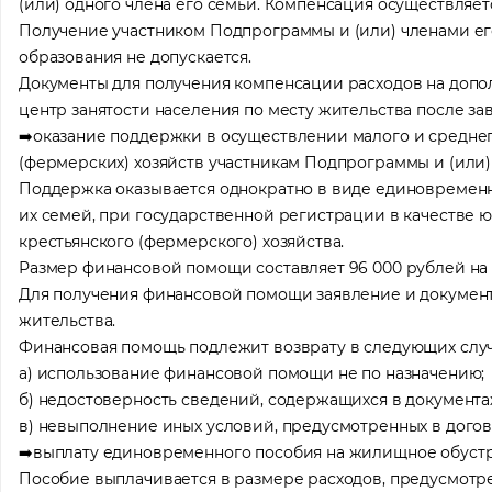
(или) одного члена его семьи. Компенсация осуществляетс
Получение участником Подпрограммы и (или) членами е
образования не допускается.
Документы для получения компенсации расходов на допо
центр занятости населения по месту жительства после з
➡️оказание поддержки в осуществлении малого и среднег
(фермерских) хозяйств участникам Подпрограммы и (или)
Поддержка оказывается однократно в виде единовреме
их семей, при государственной регистрации в качестве
крестьянского (фермерского) хозяйства.
Размер финансовой помощи составляет 96 000 рублей на 
Для получения финансовой помощи заявление и документы
Помощь
жительства.
Оставьте за
Финансовая помощь подлежит возврату в следующих случ
вас локаци
а) использование финансовой помощи не по назначению;
Ваше им
б) недостоверность сведений, содержащихся в документах
в) невыполнение иных условий, предусмотренных в догов
➡️выплату единовременного пособия на жилищное обуст
Пособие выплачивается в размере расходов, предусмотр
Профес