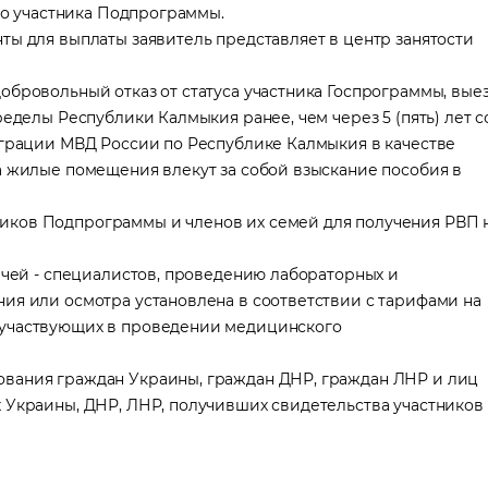
ого участника Подпрограммы.
ты для выплаты заявитель представляет в центр занятости
оложение
обровольный отказ от статуса участника Госпрограммы, вые
еделы Республики Калмыкия ранее, чем через 5 (пять) лет с
играции МВД России по Республике Калмыкия в качестве
а жилые помещения влекут за собой взыскание пособия в
иков Подпрограммы и членов их семей для получения РВП 
ачей - специалистов, проведению лабораторных и
ия или осмотра установлена в соответствии с тарифами на
 участвующих в проведении медицинского
вания граждан Украины, граждан ДНР, граждан ЛНР и лиц
 Украины, ДНР, ЛНР, получивших свидетельства участников