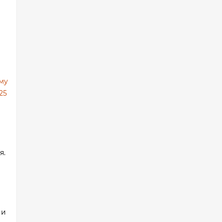
му
25
я.
 и