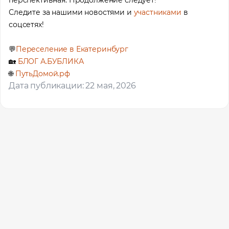
Следите за нашими новостями и
участниками
в
соцсетях!
💬
Переселение в Екатеринбург
🏡
БЛОГ А.БУБЛИКА
🌐
ПутьДомой.рф
Дата публикации: 22 мая, 2026
Помощь в трудоустройстве
ставьте заявку и мы подберем вам доступные варианты
рудоустройства в интересующей вас локации
Ваше имя
Профессия