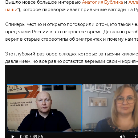
Вышло новое большое интервью
Анатолия Бублика
и
Алл
наши
"), которое переворачивает привычные взгляды на Р
Спикеры честно и открыто поговорили о том, кто такой че
пределами России в это непростое время. Детально разо
верит в старые стереотипы об эмигрантах и почему нам та
Это глубокий разговор о людях, которые за тысячи киломе
давлением, но все равно остаются верными своим корням