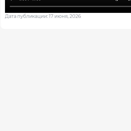
Дата публикации: 17 июня, 2026
Помощь
Оставьте за
вас локаци
Ваше им
Профес
Местоп