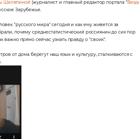
ы Шеляпиной
(журналист и главный редактор портала "
Везд
усское Зарубежье.
ловек "русского мира" сегодня и как ему живется за
брали, почему среднестатистический россиянин до сих пор
к важно прямо сейчас узнать правду о "своих".
тров от дома берегут наш язык и культуру, сталкиваются с
.