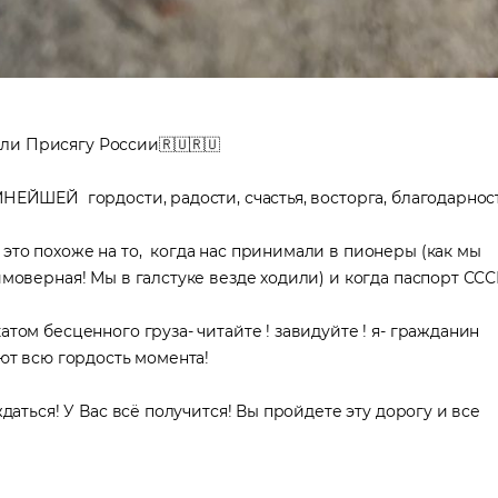
сли Присягу России🇷🇺🇷🇺
НЕЙШЕЙ гордости, радости, счастья, восторга, благодарнос
это похоже на то, когда нас принимали в пионеры (как мы
имоверная! Мы в галстуке везде ходили) и когда паспорт СС
атом бесценного груза- читайте ! завидуйте ! я- гражданин
ают всю гордость момента!
даться! У Вас всё получится! Вы пройдете эту дорогу и все
 в трудоустройстве
явку и мы подберем вам доступные варианты трудоустройства в интере
и