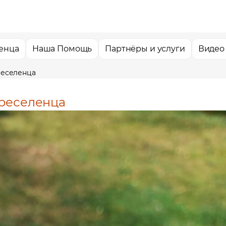
енца
Наша Помощь
Партнёры и услуги
Видео
реселенца
ереселенца