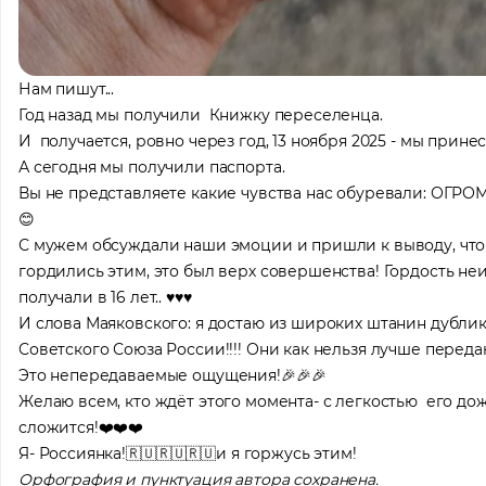
Нам пишут...
Год назад мы получили Книжку переселенца.
И получается, ровно через год, 13 ноября 2025 - мы прине
А сегодня мы получили паспорта.
Вы не представляете какие чувства нас обуревали: ОГРОМ
😊
С мужем обсуждали наши эмоции и пришли к выводу, что 
гордились этим, это был верх совершенства! Гордость не
получали в 16 лет.. ♥️♥️♥️
И слова Маяковского: я достаю из широких штанин дублик
Советского Союза России!!!! Они как нельзя лучше перед
Это непередаваемые ощущения!🎉🎉🎉
Желаю всем, кто ждёт этого момента- с легкостью его дож
Помощь
сложится!❤️❤️❤️
Оставьте за
Я- Россиянка!🇷🇺🇷🇺🇷🇺и я горжусь этим!
вас локаци
Орфография и пунктуация автора сохранена.