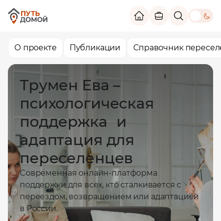
theme switc
О проекте
Публикации
Справочник пересел
Трумен Ева –
психологическая
поддержка и
адаптация для
переселенцев
Cовременная онлайн-платформа
поддержки для всех, кто сталкивается с
переездом, возвращением или адаптацией
в России.