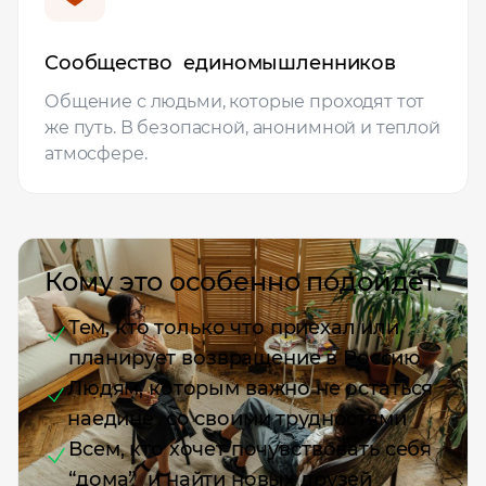
Сообщество единомышленников
Общение с людьми, которые проходят тот
же путь. В безопасной, анонимной и теплой
атмосфере.
Кому это особенно подойдёт:
Тем, кто только что приехал или
планирует возвращение в Россию
Людям, которым важно не остаться
наедине со своими трудностями
Всем, кто хочет почувствовать себя
“дома” и найти новых друзей