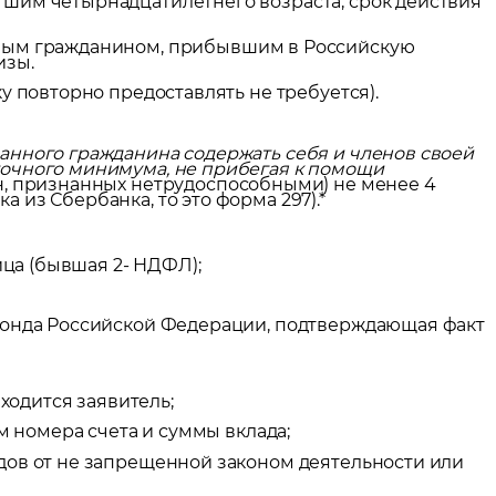
шим четырнадцатилетнего возраста, срок действия
ым гражданином, прибывшим в Российскую
изы.
у повторно предоставлять не требуется).
анного гражданина содержать себя и членов своей
очного минимума, не прибегая к помощи
, признанных нетрудоспособными) не менее 4
из Сбербанка, то это форма 297).*
ица (бывшая 2- НДФЛ);
 в трудоустройстве
фонда Российской Федерации, подтверждающая факт
явку и мы подберем вам доступные варианты трудоустройства в интере
и
аходится заявитель;
я
м номера счета и суммы вклада;
дов от не запрещенной законом деятельности или
сия