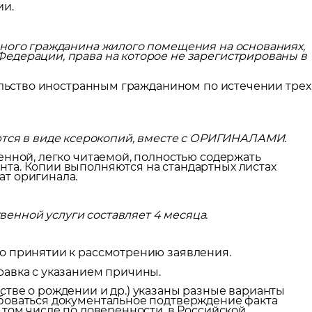
ии.
нного гражданина жилого помещения на основаниях,
едерации, права на которое не зарегистрированы в
тельство иностранным гражданином по истечении трех
тся в виде ксерокопий, вместе с ОРИГИНАЛАМИ.
енной, легко читаемой, полностью содержать
та. Копии выполняются на стандартных листах
т оригинала.
венной услуги составляет 4 месяца.
о принятии к рассмотрению заявления.
равка с указанием причины.
ьстве о рождении и др.) указаны разные варианты
боваться документальное подтверждение факта
 том числе по доверенности, в Российской