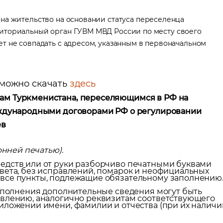
на жительство на основании статуса переселенца
иториальный орган ГУВМ МВД России по месту своего
т не совпадать с адресом, указанным в первоначальном
 можно скачать
здесь
ам Туркменистана, переселяющимся в РФ на
международными договорами РФ о регулировании
ев
онней печатью).
едств или от руки разборчиво печатными буквами
вета, без исправлений, помарок и неофициальных
все пункты, подлежащие обязательному заполнению
заполнения дополнительные сведения могут быть
явлению, аналогично реквизитам соответствующего
иложении имени, фамилии и отчества (при их наличи