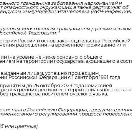
транного гражданина заболевания наркоманией и
 опасность для окружающих, а также сертификат об
о вирусом иммунодефицита человека (ВИЧ-инфекции).
оложение
е данным иностранным гражданином русским языком
Российской Федерации: *
истории России и основ законодательства Российской
учения разрешения на временное проживание или
нии (на уровне не ниже основного общего
нием на территории государства, входившего в сост
ии, выданный лицам, успешно прошедшим
ии Российской Федерации с 1 сентября 1991 года
 принятым до 26 октября 2023 года комиссией
ре внутренних дел или его территориального органа
ез гражданства носителем русского языка.
кменистана в Российскую Федерацию, предусмотренно
кменистаном о регулировании процесса переселен
/б или цветные).