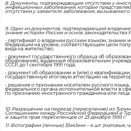
8. Документы, подтверждающие отсутствие у инос
инфекционных заболеваний, которые представляют
отсутствии у заявителя заболевания, вызываемог
Местоп
9. Один из документов, подтверждающий владени
знание истории России и основ законодательства 
- сертификат о владении русским языком, знании 
Федерации на уровне, соответствующем цели пол
вида на жительство;
- документ государственного образца об образова
образования), выданный образовательным учрежде
СССР, до 1 сентября 1991 года;
- документ об образовании и (или) о квалификац
государственную итоговую аттестацию на территор
- решение о признании носителем русского языка,
федерального органа исполнительной власти в сфе
по признанию иностранного гражданина или лица б
10. Разрешение на переезд (переселение) из Тур
Соглашением между Российской Федерацией и Тур
и защите прав переселенцев от 23 декабря 1993 г.
11. Фотографии (личные) 35х45мм – 4 шт. (матовые, ч