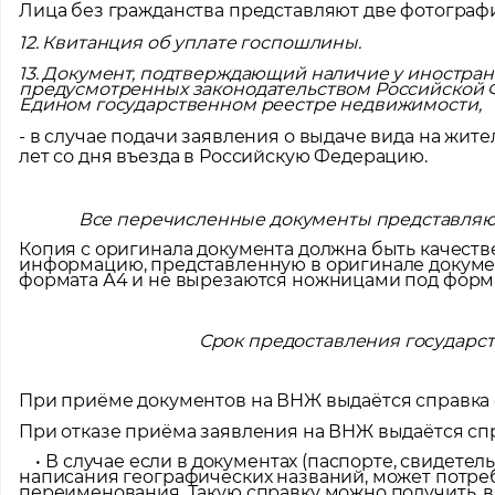
Лица без гражданства представляют две фотограф
12. Квитанция об уплате госпошлины.
13. Документ, подтверждающий наличие у иностра
предусмотренных законодательством Российской Ф
Едином государственном реестре недвижимости,
- в случае подачи заявления о выдаче вида на жи
лет со дня въезда в Российскую Федерацию.
Все перечисленные документы представляю
Копия с оригинала документа должна быть качеств
информацию, представленную в оригинале докумен
формата А4 и не вырезаются ножницами под форма
Срок предоставления государст
При приёме документов на ВНЖ выдаётся справка 
При отказе приёма заявления на ВНЖ выдаётся сп
• В случае если в документах (паспорте, свидетел
написания географических названий, может потре
переименования. Такую справку можно получить, в