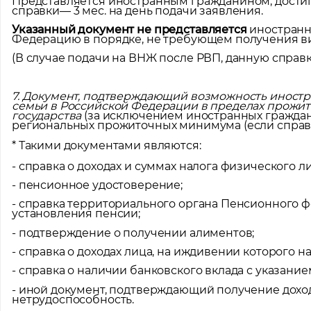
Представляется иностранным гражданином, достиг
справки— 3 мес. на день подачи заявления.
Указанный документ не представляется
иностранн
Федерацию в порядке, не требующем получения в
(В случае подачи на ВНЖ после РВП, данную справк
7. Документ, подтверждающий возможность иностр
семьи в Российской Федерации в пределах прожит
государства
(за исключением иностранных граждан
региональных прожиточных минимума (если справка 
* Такими документами являются:
- справка о доходах и суммах налога физического л
- пенсионное удостоверение;
Помощь
- справка территориального органа Пенсионного 
установления пенсии;
Оставьте за
вас локаци
- подтверждение о получении алиментов;
- справка о доходах лица, на иждивении которого н
Ваше им
- справка о наличии банковского вклада с указание
- иной документ, подтверждающий получение дохо
нетрудоспособность.
Профес