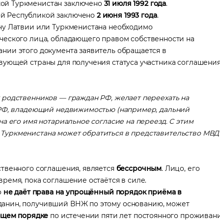
ой Туркменистан заключено
31 июля 1992 года
.
й Республикой заключено
2 июня 1993 года
.
ну Латвии или Туркменистана необходимо
еского лица, обладающего правом собственности на
нии этого документа заявитель обращается в
вующей страны для получения статуса участника соглашени
 родственников — граждан РФ, желает переехать на
 РФ, владеющий недвижимостью (например, дальний
а его имя нотариальное согласие на переезд. С этим
Туркменистана может обратиться в представительство МВД
ственного соглашения, является
бессрочным
. Лицо, его
ремя, пока соглашение остаётся в силе.
о
не даёт права на упрощённый порядок приёма в
данин, получивший ВНЖ по этому основанию, может
бщем порядке
по истечении пяти лет постоянного проживан