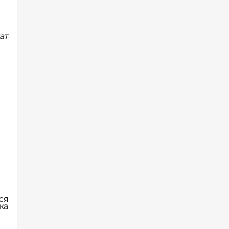
ат
ся
ка