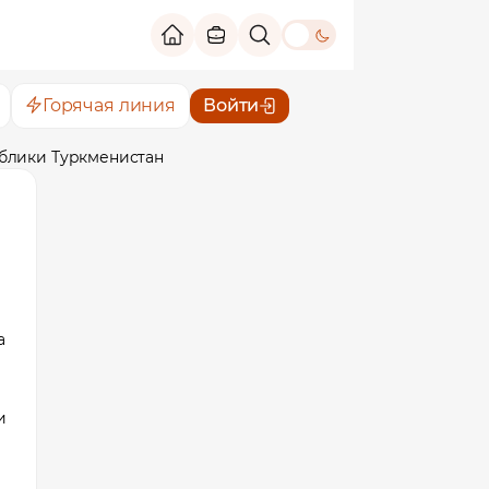
theme switch
Горячая линия
Войти
блики Туркменистан
а
и