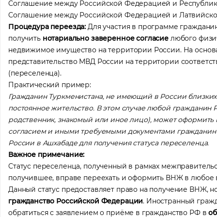
Соглашение между Российской Федерацией и Республик
Соглашение между Российской Федерацией и Латвийско
Процедура переезда:
Для участия в программе граждани
получить
нотариально заверенное согласие
любого физич
недвижимое имущество на территории России. На основа
представительство МВД России на территории соответст
(переселенца).
Практический пример:
Гражданин Туркменистана, не имеющий в России близких
постоянное жительство. В этом случае любой гражданин
родственник, знакомый или иное лицо), может оформить н
согласием и иными требуемыми документами гражданин 
России в Ашхабаде для получения статуса переселенца.
Важное примечание:
Статус переселенца, полученный в рамках межправитель
получившее, вправе переехать и оформить ВНЖ в любое в
Данный статус предоставляет право на получение ВНЖ, н
гражданство Российской Федерации
. Иностранный граж
обратиться с заявлением о приёме в гражданство РФ в
о