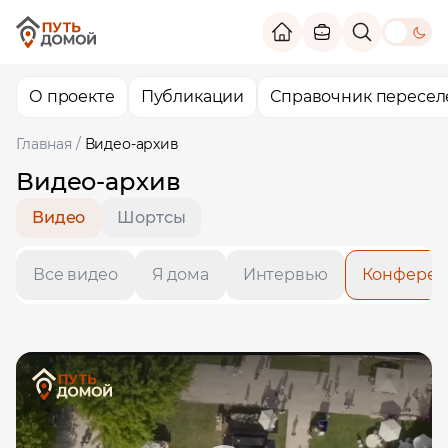
theme switc
О проекте
Публикации
Справочник пересел
Главная
/
Видео-архив
Видео-архив
Видео
Шортсы
Все видео
Я дома
Интервью
Конферен