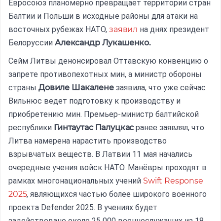
Евросоюз планомерно превращает территории стран
Балтии и Польши в исходные районы для атаки на
восточных рубежах НАТО,
заявил
на днях президент
Белоруссии
Александр Лукашенко.
Сейм Литвы денонсировал Оттавскую конвенцию о
запрете противопехотных мин, а министр обороны
страны
Довиле Шакалене
заявила, что уже сейчас
Вильнюс ведет подготовку к производству и
приобретению мин. Премьер-министр балтийской
республики
Гинтаутас Палуцкас
ранее заявлял, что
Литва намерена нарастить производство
взрывчатых веществ. В Латвии 11 мая начались
очередные учения войск НАТО. Манёвры проходят в
рамках многонациональных учений
Swift Response
2025
, являющихся частью более широкого военного
проекта Defender 2025. В учениях будет
задействовано около 25 000 военнослужащих из 18