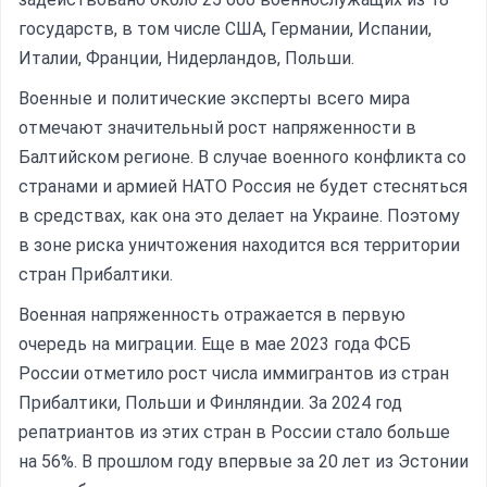
государств, в том числе США, Германии, Испании,
Италии, Франции, Нидерландов, Польши.
Военные и политические эксперты всего мира
отмечают значительный рост напряженности в
Балтийском регионе. В случае военного конфликта со
странами и армией НАТО Россия не будет стесняться
в средствах, как она это делает на Украине. Поэтому
в зоне риска уничтожения находится вся территории
Помощь в трудоустройстве
стран Прибалтики.
ставьте заявку и мы подберем вам доступные варианты
рудоустройства в интересующей вас локации
Военная напряженность отражается в первую
очередь на миграции. Еще в мае 2023 года ФСБ
Ваше имя
России отметило рост числа иммигрантов из стран
Прибалтики, Польши и Финляндии. За 2024 год
репатриантов из этих стран в России стало больше
Профессия
на 56%. В прошлом году впервые за 20 лет из Эстонии